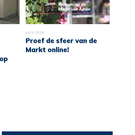
juli 5, 2018
april 30, 2
Proef de sfeer van de
Donal
Markt online!
uit aa
 op