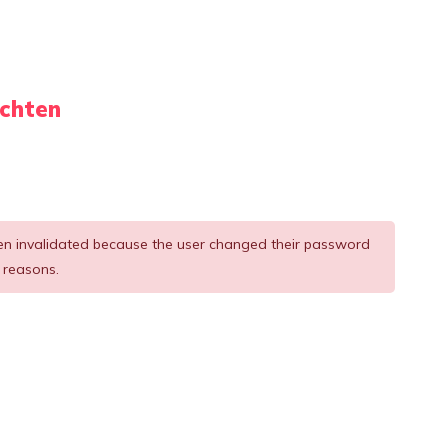
ichten
een invalidated because the user changed their password
 reasons.