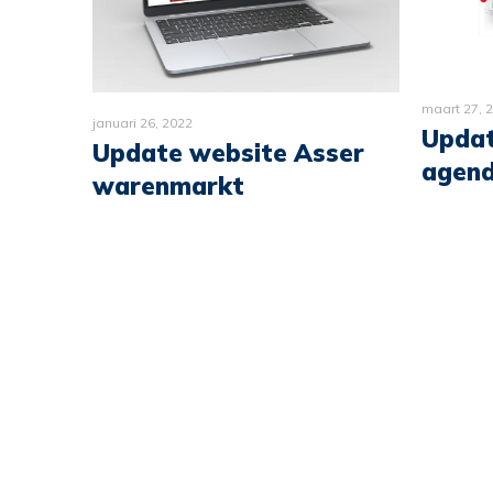
maart 27, 
januari 26, 2022
Updat
jsjes
Update website Asser
agend
warenmarkt