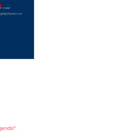
genda"
.