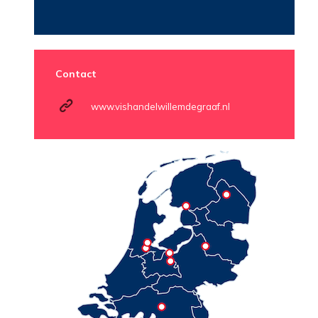
Contact
www.vishandelwillemdegraaf.nl