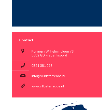
Contact
Koningin Wilhelminalaan 76
8382 GD Frederiksoord
0521 381 013
info@villlasterrebos.nl
www.villasterrebos.nl