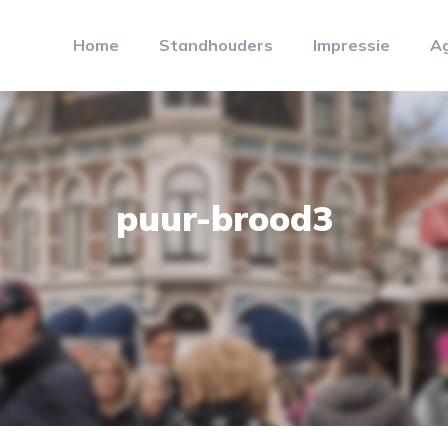
Home
Standhouders
Impressie
A
puur-brood3