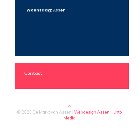
Woensdag:
Assen
Contact
© 2023 De Markt van Assen |
Webdesign Assen | Junto
Media