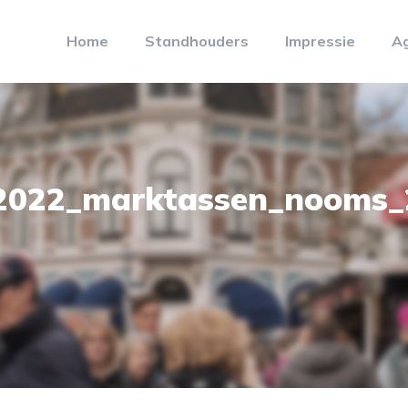
Home
Standhouders
Impressie
A
2022_marktassen_nooms_