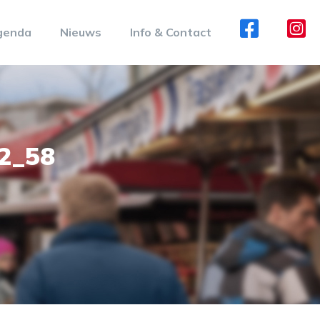
genda
Nieuws
Info & Contact
2_58