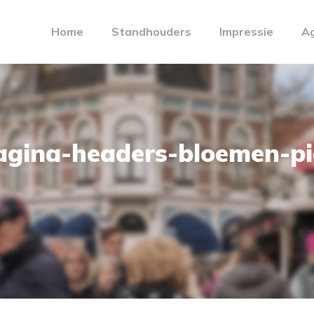
Home
Standhouders
Impressie
A
agina-headers-bloemen-pi