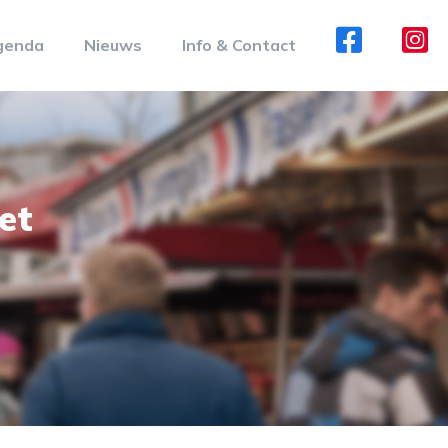
genda
Nieuws
Info & Contact
et