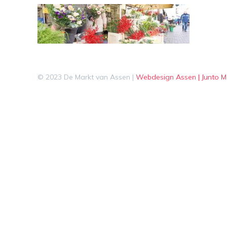
© 2023 De Markt van Assen |
Webdesign Assen | Junto M