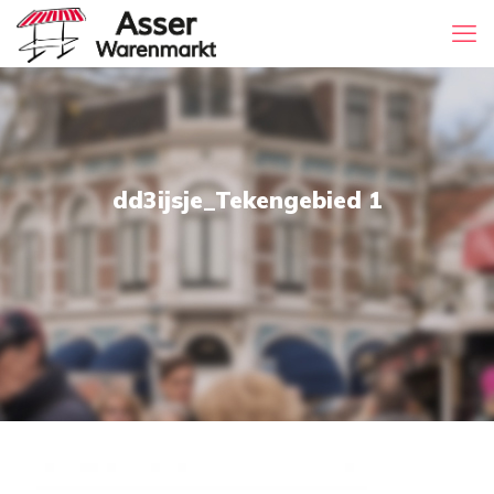
dd3ijsje_Tekengebied 1