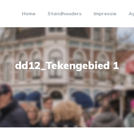
Home
Standhouders
Impressie
A
dd12_Tekengebied 1